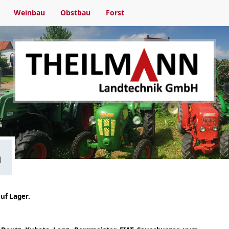
Weinbau
Obstbau
Forst
n
uf Lager.