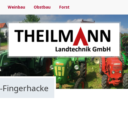
Weinbau
Obstbau
Forst
e-Fingerhacke